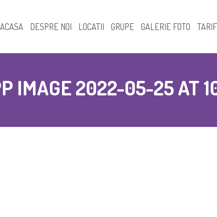
ACASA
DESPRE NOI
LOCATII
GRUPE
GALERIE FOTO
TARI
Prezentare – Locatia A
Creşă
 IMAGE 2022-05-25 AT 10
Prezentare – Locatia D
Grupa mini
Grupa mica
Grupa mijlocie
Grupa mare