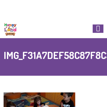
IMG_F31A7DEF58C87F8