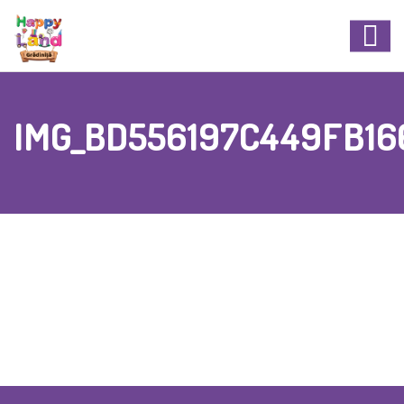
IMG_BD556197C449FB16