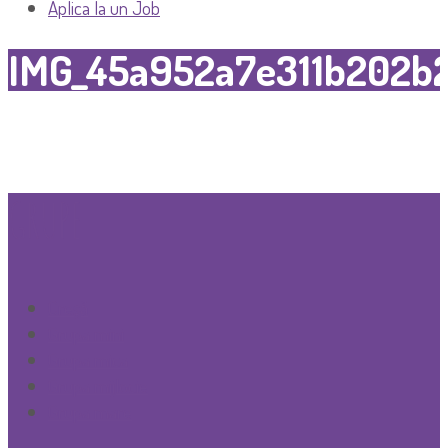
Aplica la un Job
IMG_45a952a7e311b202b
GRUPE
Creşă
Grupa mini
Grupa mica
Grupa mijlocie
Grupa mare