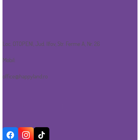
CONTACT
Loc. OTOPENI, Jud. Ilfov, Str. Ferme A, Nr. 26
Mobil:
0752.088.600
office@happyland.ro
NE GASESTI SI PE