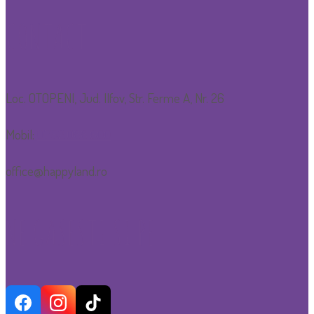
CONTACT
Loc. OTOPENI, Jud. Ilfov, Str. Ferme A, Nr. 26
Mobil:
0752.088.600
office@happyland.ro
NE GASESTI SI PE