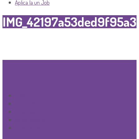
Aplica la un Job
IMG_42197a53ded9f95a3
GRUPE
Creşă
Grupa mini
Grupa mica
Grupa mijlocie
Grupa mare