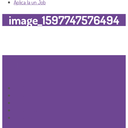
Aplica la un Job
image_1597747576494
GRUPE
Creşă
Grupa mini
Grupa mica
Grupa mijlocie
Grupa mare