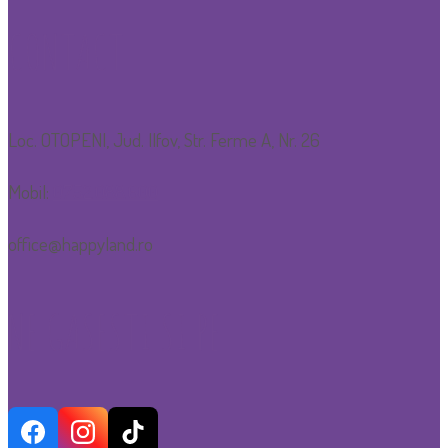
CONTACT
Loc. OTOPENI, Jud. Ilfov, Str. Ferme A, Nr. 26
Mobil:
0752.088.600
office@happyland.ro
NE GASESTI SI PE