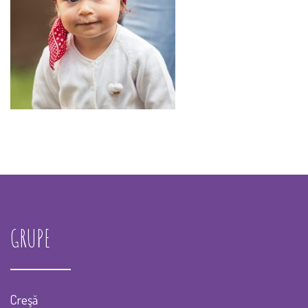
GRUPE
Creşă