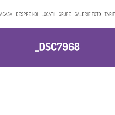
ACASA
DESPRE NOI
LOCATII
GRUPE
GALERIE FOTO
TARI
Prezentare – Locatia A
Creşă
_DSC7968
Prezentare – Locatia D
Grupa mini
Grupa mica
Grupa mijlocie
Grupa mare