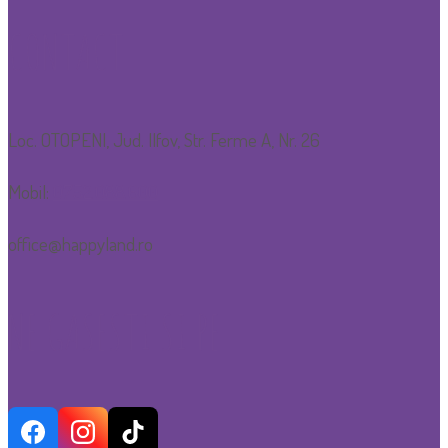
CONTACT
Loc. OTOPENI, Jud. Ilfov, Str. Ferme A, Nr. 26
Mobil:
0752.088.600
office@happyland.ro
NE GASESTI SI PE