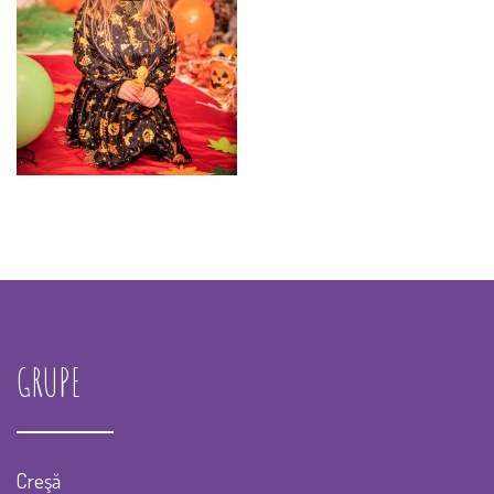
GRUPE
Creşă