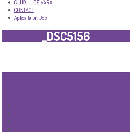
CLUBUL DE VARA
CONTACT
Aplica la un Job
_DSC5156
GRUPE
Creşă
Grupa mini
Grupa mica
Grupa mijlocie