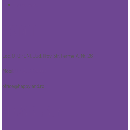
Grupa mare
CONTACT
Loc. OTOPENI, Jud. Ilfov, Str. Ferme A, Nr. 26
Mobil:
0752.088.600
office@happyland.ro
NE GASESTI SI PE