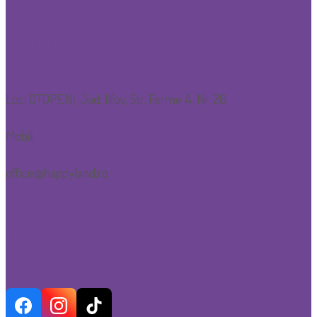
CONTACT
Loc. OTOPENI, Jud. Ilfov, Str. Ferme A, Nr. 26
Mobil:
0752.088.600
office@happyland.ro
NE GASESTI SI PE