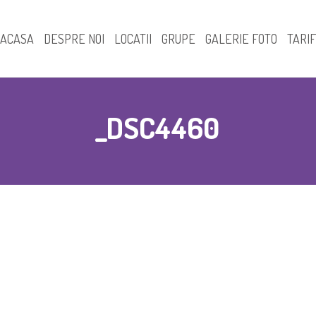
ACASA
DESPRE NOI
LOCATII
GRUPE
GALERIE FOTO
TARI
Prezentare – Locatia A
Creşă
_DSC4460
Prezentare – Locatia D
Grupa mini
Grupa mica
Grupa mijlocie
Grupa mare