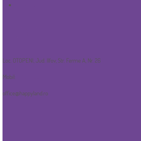
Grupa mare
CONTACT
Loc. OTOPENI, Jud. Ilfov, Str. Ferme A, Nr. 26
Mobil:
0752.088.600
office@happyland.ro
NE GASESTI SI PE