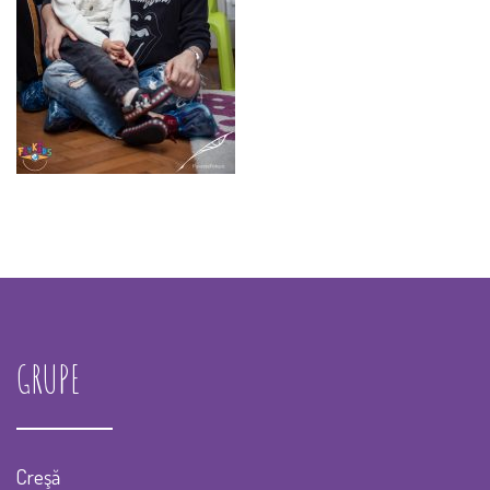
GRUPE
Creşă