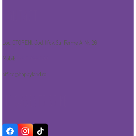
CONTACT
Loc. OTOPENI, Jud. Ilfov, Str. Ferme A, Nr. 26
Mobil:
0752.088.600
office@happyland.ro
NE GASESTI SI PE