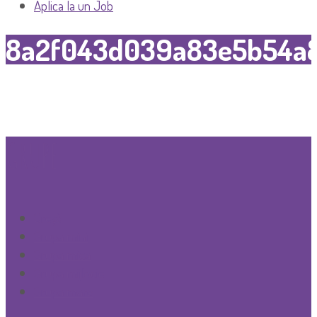
Aplica la un Job
8a2f043d039a83e5b54a
GRUPE
Creşă
Grupa mini
Grupa mica
Grupa mijlocie
Grupa mare