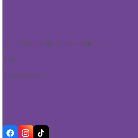
CONTACT
Loc. OTOPENI, Jud. Ilfov, Str. Ferme A, Nr. 26
Mobil:
0752.088.600
office@happyland.ro
NE GASESTI SI PE