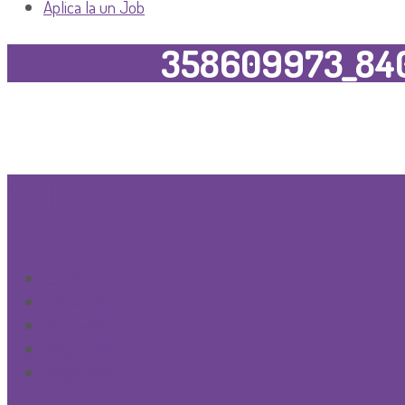
Aplica la un Job
358609973_84
GRUPE
Creşă
Grupa mini
Grupa mica
Grupa mijlocie
Grupa mare