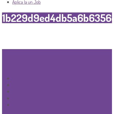
Aplica la un Job
1b229d9ed4db5a6b6356
GRUPE
Creşă
Grupa mini
Grupa mica
Grupa mijlocie
Grupa mare