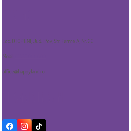
CONTACT
Loc. OTOPENI, Jud. Ilfov, Str. Ferme A, Nr. 26
Mobil:
0752.088.600
office@happyland.ro
NE GASESTI SI PE