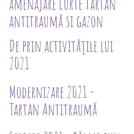
amenajare curte tartan
antitraumă si gazon
De prin activitățile lui
2021
Modernizare 2021 -
Tartan Antitraumă